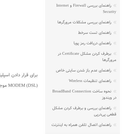
راهنمای بررسی Firewall و Internet
Security
راهنمای بررسی مشکلات مرورگرها
راهنمای تست سرخط
راهنمای دریافت رمز پویا
برطرف کردن مشکل Certificate در
مرورگرها
راهنمای عدم باز شدن سایتی خاص
راهنمای تنظیمات Wireless
(MODEM (DSL موجود بر روی اسپلیتر، و سر دیگر آن را به درگاه DSL در پشت مودم متصل کنید.
نحوه ساخت BroadBand Connection
در ویندوز
راهنمای بررسی و برطرف کردن مشکل
قطعی پی‌در‌پی
راهنمای اتصال تلفن همراه به اینترنت