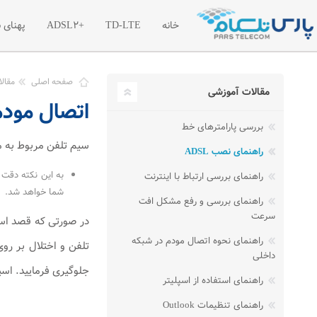
خانه
TD-LTE
+ADSL2
پهنای 
معرفی اینترنت پرسرعت TD-LTE
معرفی اینترنت پرسرعت
معر
صفحه اصلی
مقال
مقالات آموزشی
اتصال مودم
تعرفه اینترنت پرسرعت TD-LTE
تعرفه اینترنت پر سرع
تعر
بررسی پارامترهای خط
بسته های آغازین TD-LTE
ترافیک مازاد اینترنت +2
سیم تلفن مربوط به مو
راهنمای نصب ADSL
راهنمای بررسی ارتباط با اینترنت
شما خواهد شد.
راهنمای بررسی و رفع مشکل افت
سرعت
راهنمای نحوه اتصال مودم در شبکه
تلفن و اختلال بر روی
داخلی
جلوگیری فرمایید. اسپلیتر، دارای یک ورودی
راهنمای استفاده از اسپلیتر
راهنمای تنظیمات Outlook