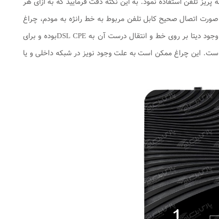
ریز تلفن استفاده نمود. به این نکته دقت فرمایید که به ازای هر
تر استفاده کنید. در صورت اتصال صحیح کابل تلفن مربوط به خط رانژه به مودم، چراغ
ADSL بر روی مودم شما روشن و ثابت خواهد شد. چراغADSL بر روی مودم برای نشان دادن وجود دیتا بر روی خط و انتقال درست آن به DSL CPEبوده و برای
باط DSL حتما باید روشن و ثابت باشد. چراغ ADSL بر روی مودم‌هایZyXEL چراغ شماره ۴ است. این چراغ ممکن است به علت وجود نویز در شبکه داخلی و یا