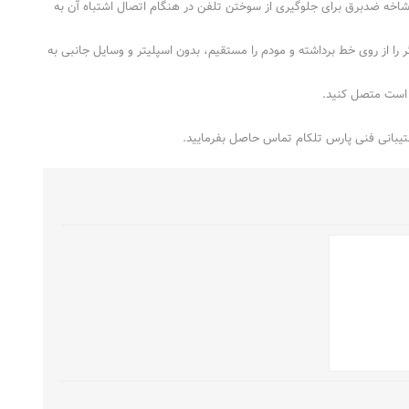
دوشاخه ضدبرق برای جلوگیری از سوختن تلفن در هنگام اتصال اشتباه آن به
ز جمله تلفن، Fax، اسپلیتر، دوشاخه ضد برق، صفر بند، Caller ID و Device‌های دیگر را از روی خط برداشته و مودم را مستقیم، بدون اسپلیتر و وسایل جانبی به