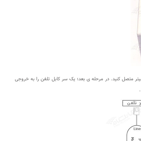
ادن اسپلیتر پیش از مودم، ابتدا کابل تلفن خارج شده از پریز را به ورودی Line اسپلیتر متصل کنید. در مرحله ی بعد؛ یک سر کابل تلفن را به خروجی