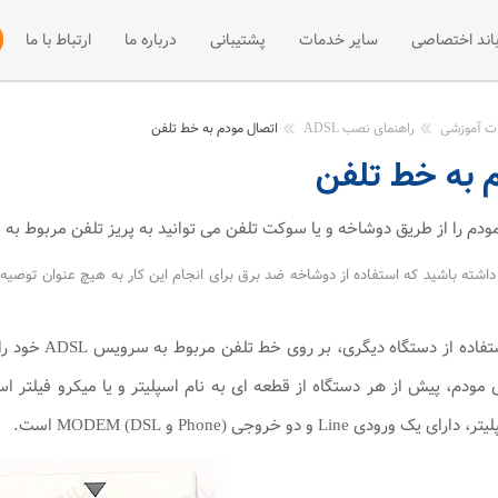
باند اختصاصی
سایر خدمات
پشتیبانی
درباره ما
ارتباط با ما
 +ADSL2
فی پهنای باند اختصاصی
میزبانی سایت
مقالات آموزشی
نصب و راه اند
ات آموزشی
راهنمای نصب ADSL
اتصال مودم به خط تلفن
 به خط تلفن
ت +ADSL2
فه پهنای باند اختصاصی
مرکز دانلود
وب هاستینگ
ADSL
اخبار
سرور مجازی
دم را از طریق دوشاخه و یا سوکت تلفن می توانید به پریز تلفن مربوط به خ
میزبانی سرور
در صورتی که قص
 مودم، پیش از هر دستگاه از قطعه ای به نام اسپلیتر و یا میکرو فیلتر است
 Line و دو خروجی (Phone و MODEM (DSL است.